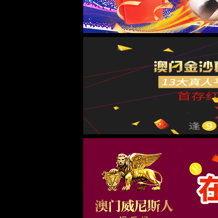
工业互联网平台
软件定义工业控制 软件定义工