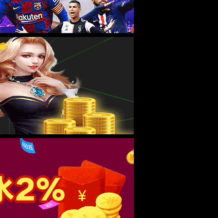
智慧城市产品
的智慧城市解决方案 边缘计算、去中心化的城市
管理系统