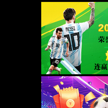
tyc86太阳集团|中国有限公司-欢迎您
产品中心
解
当前位置：
首页
>
产品中心