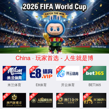
tyc86太阳集团|中国有限公司-欢迎您
当前位置：
首页
>
产品中心
>
智慧城市产品
>
大数据分析平台
>
用户画像
用户画像分析平台